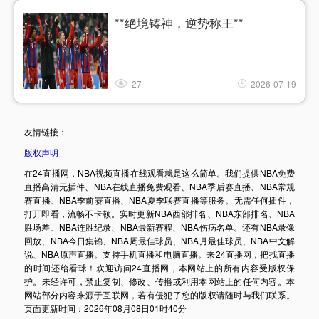
**绝境铸神，逆势称王**
27
2026-07-19
友情链接：
版权声明
在24直播网，NBA视频直播在线观看就是这么简单。我们提供NBA免费
直播高清无插件、NBA在线直播免费观看、NBA季后赛直播、NBA常规
赛直播、NBA季前赛直播、NBA夏季联赛直播等服务。无需任何插件，
打开即看，流畅不卡顿。实时更新NBA西部排名、NBA东部排名、NBA
胜场差、NBA连胜纪录、NBA最新赛程、NBA伤病名单。还有NBA录像
回放、NBA今日集锦、NBA周最佳球员、NBA月最佳球员、NBA中文解
说、NBA原声直播。支持手机直播和电脑直播。来24直播网，把找直播
的时间还给看球！欢迎访问24直播网，本网站上的所有内容受版权保
护。未经许可，禁止复制、修改、传播或利用本网站上的任何内容。本
网站部分内容来源于互联网，若有侵犯了您的版权请随时与我们联系。
页面更新时间：2026年08月08日01时40分