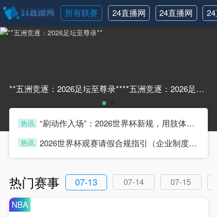
所有联赛
24直播网
24直播网
2
日职联
中甲
**五洲竞逐：2026足坛至尊录****五洲竞逐：2026足坛至尊录**
“刷动作入场”：2026世界杯新规，用肢体语言验票通关
热讯
four
2026世界杯观赛请假合规指引（企业制度兼容版）
热讯
four
热门赛事
07-13
07-14
07-15
NBA