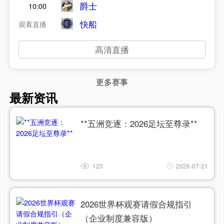
爵士
10:00
快船
观看直播
高清直播
更多赛事
最新资讯
**五洲竞逐：2026足坛至尊录**
120
2026-07-21
2026世界杯观赛请假合规指引
（企业制度兼容版）