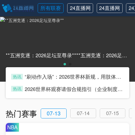
所有联赛
24直播网
24直播网
2
日职联
中甲
**五洲竞逐：2026足坛至尊录****五洲竞逐：2026足坛至尊录**
“刷动作入场”：2026世界杯新规，用肢体语言验票通关
热讯
four
2026世界杯观赛请假合规指引（企业制度兼容版）
热讯
four
热门赛事
07-13
07-14
07-15
NBA