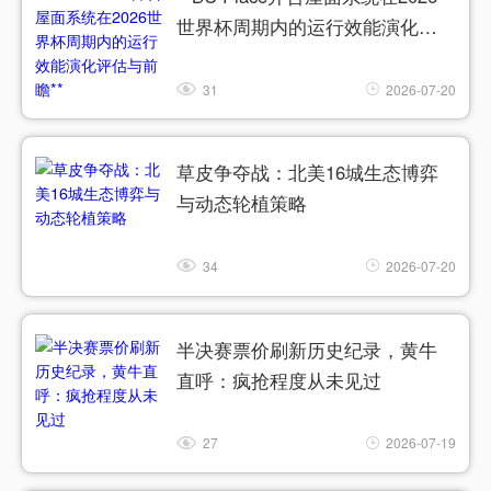
世界杯周期内的运行效能演化评
估与前瞻**
31
2026-07-20
草皮争夺战：北美16城生态博弈
与动态轮植策略
34
2026-07-20
半决赛票价刷新历史纪录，黄牛
直呼：疯抢程度从未见过
27
2026-07-19