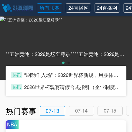
所有联赛
24直播网
24直播网
2
日职联
中甲
**五洲竞逐：2026足坛至尊录****五洲竞逐：2026足坛至尊录**
“刷动作入场”：2026世界杯新规，用肢体语言验票通关
热讯
four
2026世界杯观赛请假合规指引（企业制度兼容版）
热讯
four
热门赛事
07-13
07-14
07-15
NBA