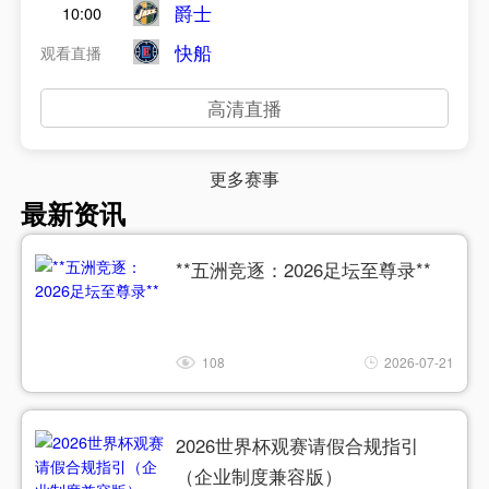
爵士
10:00
快船
观看直播
高清直播
更多赛事
最新资讯
**五洲竞逐：2026足坛至尊录**
108
2026-07-21
2026世界杯观赛请假合规指引
（企业制度兼容版）