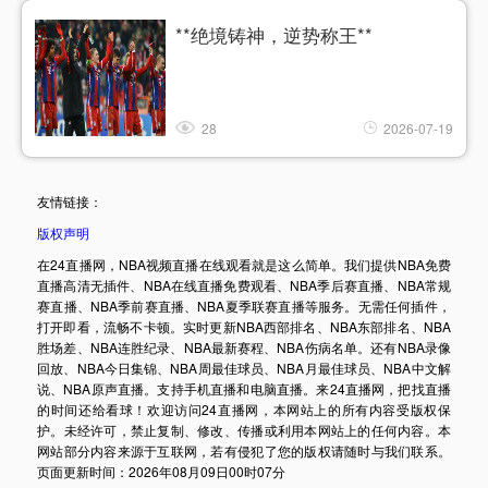
**绝境铸神，逆势称王**
28
2026-07-19
友情链接：
版权声明
在24直播网，NBA视频直播在线观看就是这么简单。我们提供NBA免费
直播高清无插件、NBA在线直播免费观看、NBA季后赛直播、NBA常规
赛直播、NBA季前赛直播、NBA夏季联赛直播等服务。无需任何插件，
打开即看，流畅不卡顿。实时更新NBA西部排名、NBA东部排名、NBA
胜场差、NBA连胜纪录、NBA最新赛程、NBA伤病名单。还有NBA录像
回放、NBA今日集锦、NBA周最佳球员、NBA月最佳球员、NBA中文解
说、NBA原声直播。支持手机直播和电脑直播。来24直播网，把找直播
的时间还给看球！欢迎访问24直播网，本网站上的所有内容受版权保
护。未经许可，禁止复制、修改、传播或利用本网站上的任何内容。本
网站部分内容来源于互联网，若有侵犯了您的版权请随时与我们联系。
页面更新时间：2026年08月09日00时07分