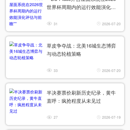
世界杯周期内的运行效能演化评
估与前瞻**
31
2026-07-20
草皮争夺战：北美16城生态博弈
与动态轮植策略
33
2026-07-20
半决赛票价刷新历史纪录，黄牛
直呼：疯抢程度从未见过
27
2026-07-19