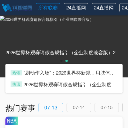
所有联赛
24直播网
24直播网
2
日职联
中甲
2026世界杯观赛请假合规指引（企业制度兼容版）2026世界杯观赛请假合规指引（企业制度兼容版）
“刷动作入场”：2026世界杯新规，用肢体语言验票通关
热讯
four
2026世界杯观赛请假合规指引（企业制度兼容版）
热讯
four
热门赛事
07-13
07-14
07-15
NBA